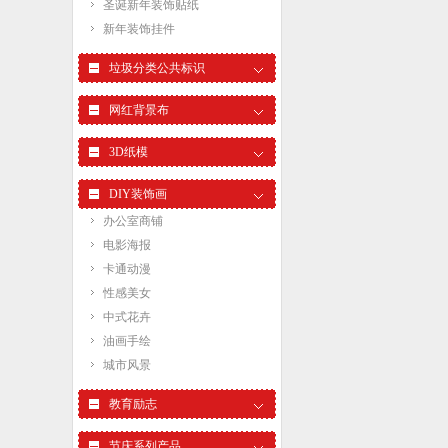
圣诞新年装饰贴纸
新年装饰挂件
垃圾分类公共标识
网红背景布
3D纸模
DIY装饰画
办公室商铺
电影海报
卡通动漫
性感美女
中式花卉
油画手绘
城市风景
教育励志
节庆系列产品