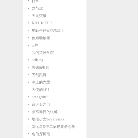
日常
龙与虎
天元突破
KILL la KILL
星际牛仔&混沌武士
兽娘动物园
G胖
我的英雄学院
hellsing
黑礁&虫师
刀剑乱舞
冰上的尤里
天使的3P！
new game!
命运石之门
凉宫春日的忧郁
地狱少女&re creators
幸运星&中二病也要谈恋爱
名侦探柯南