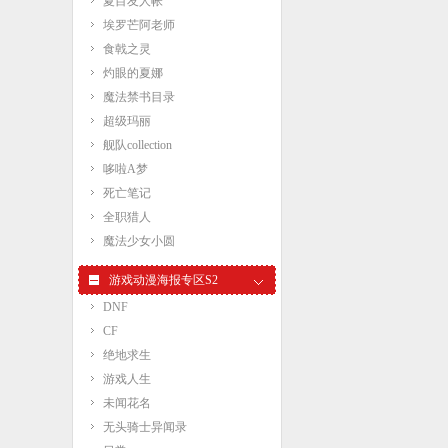
夏目友人帐
埃罗芒阿老师
食戟之灵
灼眼的夏娜
魔法禁书目录
超级玛丽
舰队collection
哆啦A梦
死亡笔记
全职猎人
魔法少女小圆
游戏动漫海报专区S2
DNF
CF
绝地求生
游戏人生
未闻花名
无头骑士异闻录