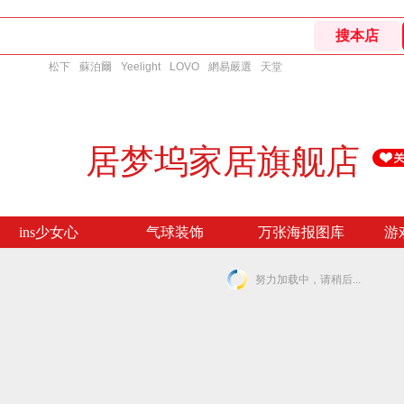
松下
蘇泊爾
Yeelight
LOVO
網易嚴選
天堂
居梦坞家居旗舰店
ins少女心
气球装饰
万张海报图库
游
努力加载中，请稍后...