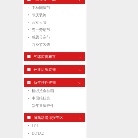
中秋国庆节
节庆装饰
38女人节
五一劳动节
感恩母亲节
万圣节装饰
气球惊喜布置
开业店庆装饰
新年挂件挂饰
植绒烫金挂画
中国结挂饰
新年喜庆挂件
游戏动漫海报专区
LOL
DOTA2