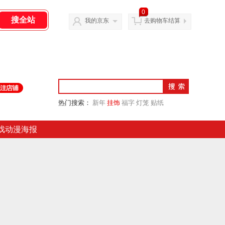
0
我的京东
去购物车结算
热门搜索：
新年
挂饰
福字
灯笼
贴纸
戏动漫海报