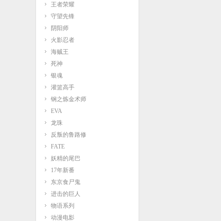
王者荣耀
守望先锋
阴阳师
火影忍者
海贼王
死神
银魂
灌篮高手
钢之炼金术师
EVA
龙珠
反叛的鲁路修
FATE
妖精的尾巴
17年新番
东京食尸鬼
进击的巨人
物语系列
动漫电影