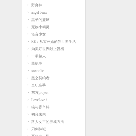
野良神
angel beats
黑子的篮球
宠物小精灵
轻音少女
RE：从零开始的异世界生活
为美好世界献上祝福
一拳超人
黑执事
xxxholic
黑之契约者
全职高手
东方project
LoveLive！
狼与香辛料
初音未来
路人女主的养成方法
刀剑神域